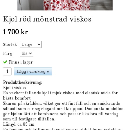
Kjol röd mönstrad viskos
1 700 kr
Storlek
Färg
Finns i lager
Lägg i varukorg »
Produktbeskrivning:
Kjol i viskos
En vackert fallande kjol i mjuk viskos med elastisk midja för
bästa komfort.
Skuren på skrådden, vilket ger ett fint fall och en smickrande
silhuett som rör sig elegant med kroppen. Den enkla modellen
gör kjolen lätt att kombinera och passar lika bra till vardag
som till festligare tillfällen.
Längd: ca 85 cm
En feminin och lättburen favorit som snabbt blir en självklar